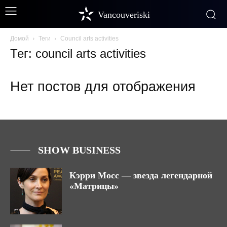
Vancouveriski
Домой
Теги
Council arts activities
Тег: council arts activities
Нет постов для отображения
SHOW BUSINESS
Кэрри Мосс — звезда легендарной
«Матрицы»