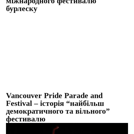
міжнародного фестивалю
бурлеску
Vanсouver Рride Раrade аnd
Fеstival – історія “найбільш
демократичного та вільного”
фестивалю