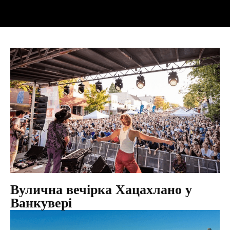
Вулична вечірка Хацахлано у
Ванкувері