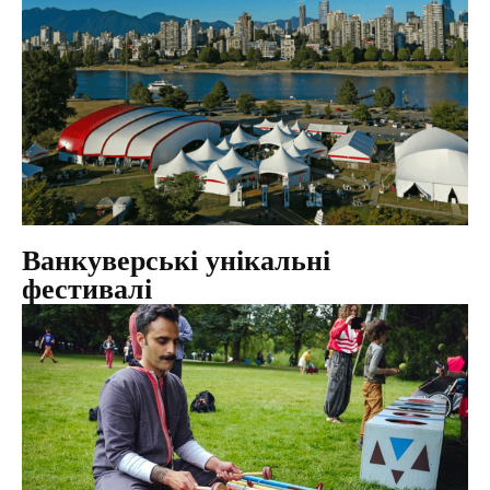
Ванкуверські унікальні
фестивалі