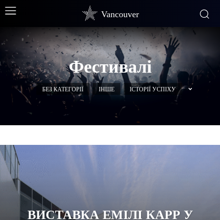
Vancouver
Фестивалі
БЕЗ КАТЕГОРІЇ
ІНШЕ
ІСТОРІЇ УСПІХУ
ВИСТАВКА ЕМІЛІ КАРР У