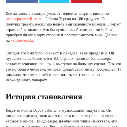
Все началось с велопрогулки. А точнее из аварии, внезапно
перевернувшей жизнь
Робина Эсрока на 180 градусов. Он
получил травму, несколько недель вынужденного покоя и… чек от
страховой компании. Кто бы купил новый телефон, но Робин
приобрел билет в одну сторону и полетел смотреть мир. Дальше
на
vancouveriski
.
Сегодня его имя хорошо знают в Канаде и за ее пределами. Он
путешествовал более чем в 100 странах, написал бестселлеры,
создал телевизионное шоу и выступал на больших сценах. Так что
это история о человеке, который сделал свою мечту профессией. И
показала, что путь к ней может начаться с совершенно
неожиданного поворота.
История становления
Когда-то Робин Эсрок работал в музыкальной индустрии. Он
писал о концертах, занимался пиаром и вполне успешно строил
карьеру в офисе. Но однажды, на обычной улице Ванкувера, его
жизнь резко изменилась. Когда Робин ехал на велосипеде, в него