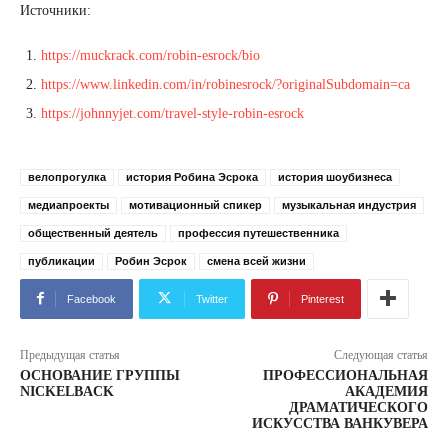
Источники:
https://muckrack.com/robin-esrock/bio
https://www.linkedin.com/in/robinesrock/?originalSubdomain=ca
https://johnnyjet.com/travel-style-robin-esrock
велопрогулка
история Робина Эсрока
история шоубизнеса
медиапроекты
мотивационный спикер
музыкальная индустрия
общественный деятель
профессия путешественника
публикации
Робин Эсрок
смена всей жизни
Facebook
Twitter
Pinterest
Предыдущая статья
Следующая статья
ОСНОВАНИЕ ГРУППЫ
ПРОФЕССИОНАЛЬНАЯ
NICKELBACK
АКАДЕМИЯ
ДРАМАТИЧЕСКОГО
ИСКУССТВА ВАНКУВЕРА