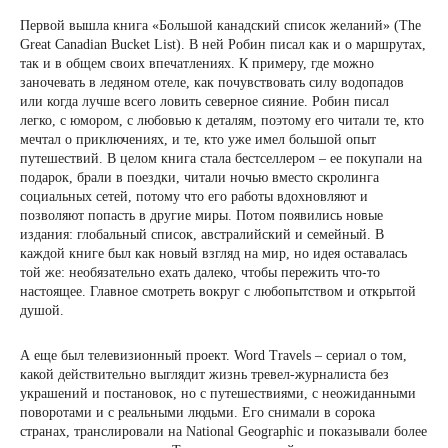
Первой вышла книга «Большой канадский список желаний» (The
Great Canadian Bucket List). В ней Робин писал как и о маршрутах,
так и в общем своих впечатлениях. К примеру, где можно
заночевать в ледяном отеле, как почувствовать силу водопадов
или когда лучше всего ловить северное сияние. Робин писал
легко, с юмором, с любовью к деталям, поэтому его читали те, кто
мечтал о приключениях, и те, кто уже имел большой опыт
путешествий. В целом книга стала бестселлером – ее покупали на
подарок, брали в поездки, читали ночью вместо скролинга
социальных сетей, потому что его работы вдохновляют и
позволяют попасть в другие миры. Потом появились новые
издания: глобальный список, австралийский и семейный. В
каждой книге был как новый взгляд на мир, но идея оставалась
той же: необязательно ехать далеко, чтобы пережить что-то
настоящее. Главное смотреть вокруг с любопытством и открытой
душой.
А еще был телевизионный проект. Word Travels – сериал о том,
какой действительно выглядит жизнь тревел-журналиста без
украшений и постановок, но с путешествиями, с неожиданными
поворотами и с реальными людьми. Его снимали в сорока
странах, транслировали на National Geographic и показывали более