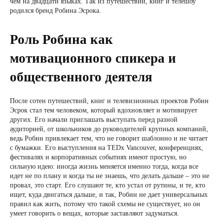
чем на двадцати языках. Так из путешествий, книг и телешоу
родился бренд Робина Эсрока.
Роль Робина как
мотивационного спикера и
общественного деятеля
После сотен путешествий, книг и телевизионных проектов Робин
Эсрок стал тем человеком, который вдохновляет и мотивирует
других. Его начали приглашать выступать перед разной
аудиторией, от школьников до руководителей крупных компаний,
ведь Робин привлекает тем, что не говорит шаблонно и не читает
с бумажки. Его выступления на TEDx Vancouver, конференциях,
фестивалях и корпоративных событиях имеют простую, но
сильную идею: иногда жизнь меняется именно тогда, когда все
идет не по плану и когда ты не знаешь, что делать дальше – это не
провал, это старт. Его слушают те, кто устал от рутины, и те, кто
ищет, куда двигаться дальше, и так, Робин не дает универсальных
правил как жить, потому что такой схемы не существует, но он
умеет говорить о вещах, которые заставляют задуматься.